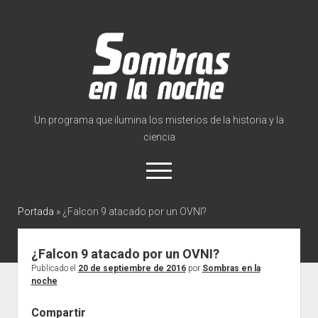
Sombras
en
la
noche
Un programa que ilumina los misterios de la historia y la
ciencia
abrir
el
menú
twitter
facebook
instagram
tiktok
youtube
info@sombrasen
Portada
»
¿Falcon 9 atacado por un OVNI?
Inicio
¿Falcon 9 atacado por un OVNI?
Sobre el programa
Publicado el
20 de septiembre de 2016
por
Sombras en la
noche
Noticias
Compartir
abrir
Videoteca