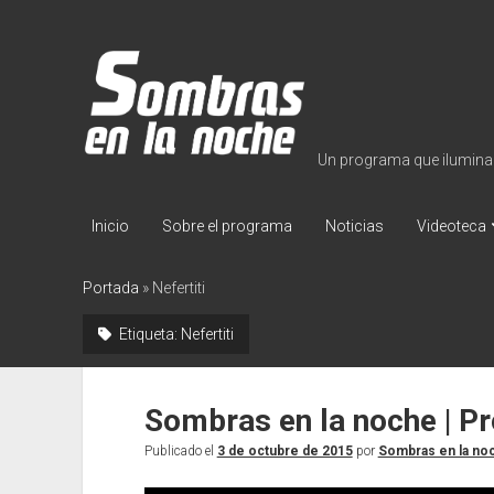
Sombras
en
la
noche
Un programa que ilumina lo
Inicio
Sobre el programa
Noticias
Videoteca
Portada
»
Nefertiti
Etiqueta:
Nefertiti
Sombras en la noche | 
Publicado el
3 de octubre de 2015
por
Sombras en la no