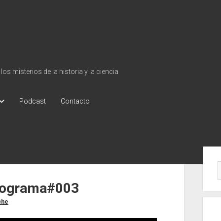
s misterios de la historia y la ciencia
Podcast
Contacto
Bar
late
Programa#003
che