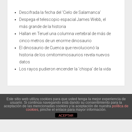
Descifrada la fecha del ‘Cielo de Salamanca’
Despega el telescopio espacial James Webb, el
más grande de la historia
Hallan en Teruel una columna vertebral de más de
cinco metros de un enorme dinosaurio
El dinosaurio de Cuenca que revolucionó la
historia de los ornitomimosaurios revela nuevos
datos
Los rayos pudieron encender la ‘chispa’ de la vida
Este sitio web utiliza cookies para que usted tenga la mejor experiencia de
usuario. Si continúa navegando está dando su consentimiento para la
aceptación de las mencionadas cookies y la aceptación de nuestra
política de
cookies
, pinche el enlace para mayor información.
ACEPTAR