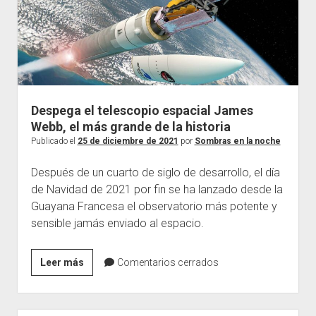
el
abrir
Programas completos
Podcast
menú
el
desplegable
Temporada V
Contacto
360 VR
menú
desplegable
Temporada IV
Actualidad
En imágenes
Entrevistas
Despega el telescopio espacial James
Webb, el más grande de la historia
Publicado el
25 de diciembre de 2021
por
Sombras en la noche
Después de un cuarto de siglo de desarrollo, el día
de Navidad de 2021 por fin se ha lanzado desde la
Guayana Francesa el observatorio más potente y
sensible jamás enviado al espacio.
Despega
Leer más
Comentarios cerrados
el
telescopio
espacial