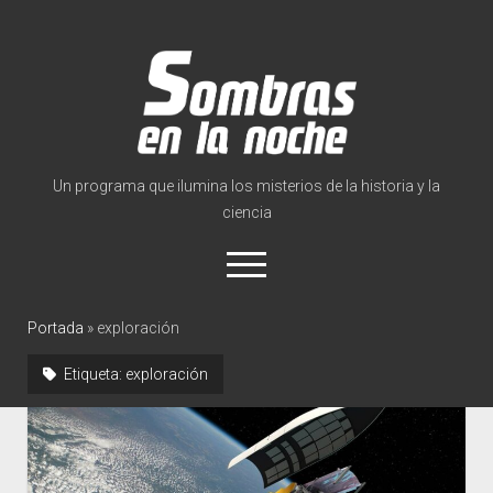
Sombras
en
la
noche
Un programa que ilumina los misterios de la historia y la
ciencia
abrir
el
menú
twitter
facebook
instagram
tiktok
youtube
info@sombrasen
Portada
»
exploración
Etiqueta:
exploración
Inicio
Sobre el programa
Noticias
abrir
Videoteca