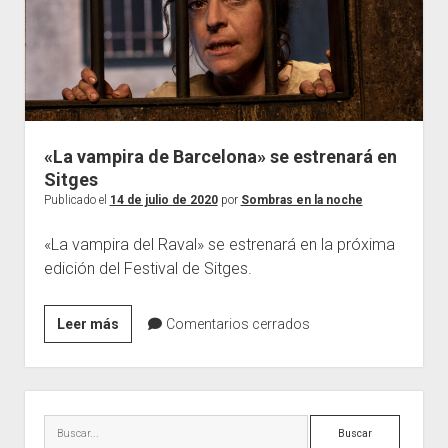
el
abrir
Programas completos
Podcast
menú
el
desplegable
Temporada V
Contacto
360 VR
menú
desplegable
Temporada IV
Actualidad
En imágenes
Entrevistas
«La vampira de Barcelona» se estrenará en
Sitges
Publicado el
14 de julio de 2020
por
Sombras en la noche
«La vampira del Raval» se estrenará en la próxima
edición del Festival de Sitges.
«La
Leer más
Comentarios cerrados
vampira
de
Barcelona»
Barra
se
lateral
Buscar
estrenará