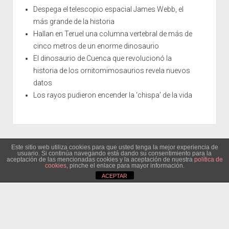
Despega el telescopio espacial James Webb, el
más grande de la historia
Hallan en Teruel una columna vertebral de más de
cinco metros de un enorme dinosaurio
El dinosaurio de Cuenca que revolucionó la
historia de los ornitomimosaurios revela nuevos
datos
Los rayos pudieron encender la ‘chispa’ de la vida
Este sitio web utiliza cookies para que usted tenga la mejor experiencia de
usuario. Si continúa navegando está dando su consentimiento para la
aceptación de las mencionadas cookies y la aceptación de nuestra
política de
cookies
, pinche el enlace para mayor información.
ACEPTAR
Tema para WordPress Period
de Compete Themes.