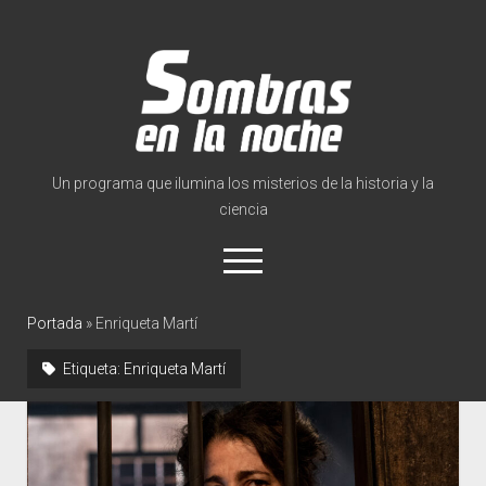
Sombras
en
la
noche
Un programa que ilumina los misterios de la historia y la
ciencia
abrir
el
menú
twitter
facebook
instagram
tiktok
youtube
info@sombrasen
Portada
»
Enriqueta Martí
Etiqueta:
Enriqueta Martí
Inicio
Sobre el programa
Noticias
abrir
Videoteca